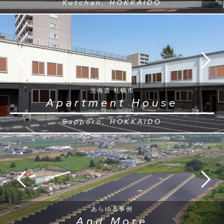
Kutchan, HOKKAIDO
北海道 札幌市
Apartment House
Sapporo, HOKKAIDO
あらゆる事例
And More