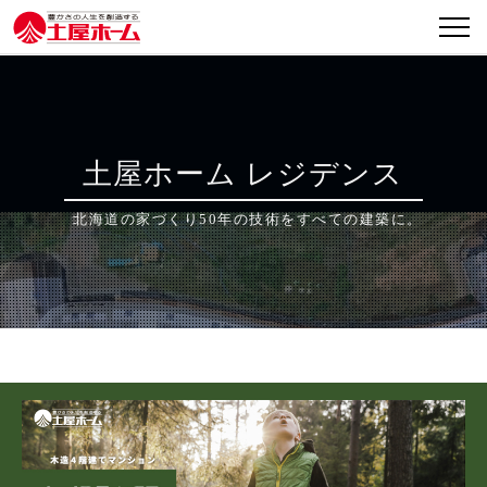
INDEX
コンセプト
土屋ホーム レジデンス
建築事例
北海道の家づくり50年の技術をすべての建築に。
オーナーズボイス
完成までの流れ
お問い合わせ