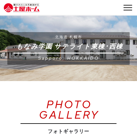
INDEX
コンセプト
北海道 札幌市
もなみ学園 サテライト東棟･西棟
建築事例
Sapporo, HOKKAIDO
オーナーズボイス
完成までの流れ
お問い合わせ
PHOTO
GALLERY
フォトギャラリー